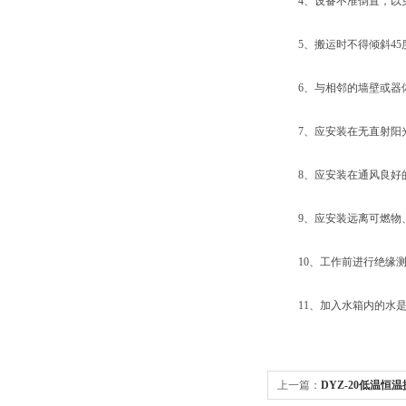
4、设备不准倒置，以免
5、搬运时不得倾斜45
6、与相邻的墙壁或器体之
7、应安装在无直射阳
8、应安装在通风良好
9、应安装远离可燃物、
10、工作前进行绝缘测
11、加入水箱内的水是
上一篇：
DYZ-20低温恒