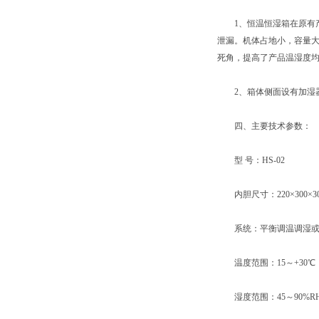
1、恒温恒湿箱在原有产
泄漏。机体占地小，容量大
死角，提高了产品温湿度
2、箱体侧面设有加湿器
四、主要技术参数：
型 号：HS-02
内胆尺寸：220×300×30
系统：平衡调温调湿或
温度范围：15～+30℃
湿度范围：45～90%R