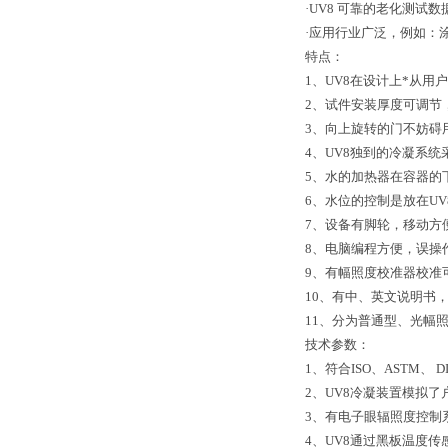
·UV8 可靠的老化测
·应用行业广泛，例如：
特点：
1、UV8在设计上*从
2、试件安装厚度可调节
3、向上旋转的门不妨碍
4、UV8独到的冷凝系
5、水的加热器在容器的
6、水位的控制是放在U
7、设备有脚轮，移动方
8、电脑编程方便，误操
9、有幅照度校准器校准
10、有中、英文说明书
11、分为普通型、光幅
技术参数：
1、符合ISO、ASTM、 D
2、UV8冷凝装置模拟了
3、有电子眼辐照度控制
4、UV8通过黑板温度