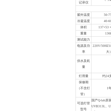
记录仪
紫外温度
50-
冷凝温度
40-
体积
137×53 
重量
136
测试能力
电源及功
220V/50HZ
率
大
供水及耗
量
灯用量
约24
保修期
（不含灯
1
管）
国
产
Q-lab原
可选灯管
UVB313L、
型号