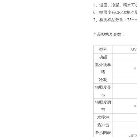
5、湿度、冷凝、喷水可
6、幅照度有CR-10校
7、检测样品数量：75mm×3
产品规格及参数：
型号
UV
功能
紫外线暴
√
晒
冷凝
辐照度显
示
辐照度调
√
节
水喷淋
热冲击
条形图表
（可