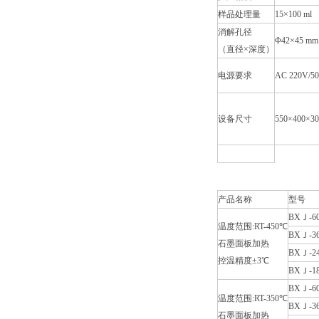
样品处理量
15×100 ml
消解孔径
Φ42×45 mm
（直径×深度）
电源要求
AC 220V/5
设备尺寸
550×400×3
产品名称
型号
BXＪ-60
温度范围:RT-450℃
BXＪ-36
石墨面板加热
BXＪ-24
控温精度±3℃
BXＪ-18
BXＪ-60
温度范围:RT-350℃
BXＪ-36
石墨面板加热