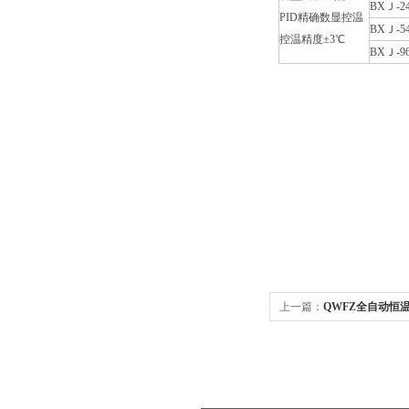
BXＪ-24
PID精确数显控温
BXＪ-54
控温精度±3℃
BXＪ-96
上一篇：
QWFZ全自动恒