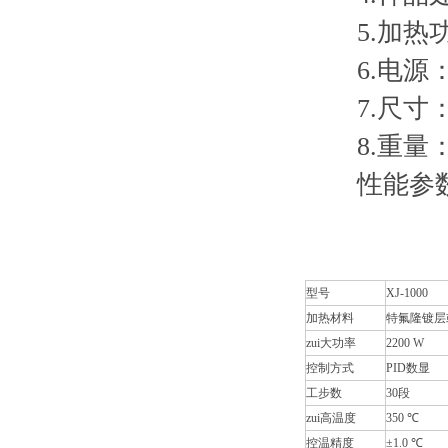
5.加热功率
6.电源：AC 
7.尺寸：55
8.重量：1
性能参
型号
XJ-1000
加热材料
特氟隆镀层
zui大功率
2200 W
控制方式
PID数显
工步数
30段
zui高温度
350 ℃
控温精度
±1.0 ℃