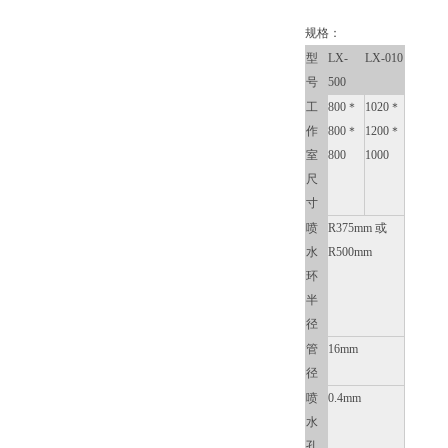
规格：
型
LX-
LX-010
号
500
工
800＊
1020＊
作
800＊
1200＊
室
800
1000
尺
寸
喷
R375mm 或
水
R500mm
环
半
径
管
16mm
径
喷
0.4mm
水
孔