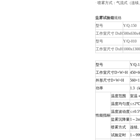
· 喷雾方式：气流式（连
盐雾试验箱
规格
型号
Y/Q-150
工作室尺寸 DxH
500x630x4
型号
Y/Q-010
工作室尺寸 DxH
1000x1300
型号
Y/Q-
工作室尺寸D×W×H
450×6
外形尺寸D×W×H
560×1
功率
1.3（
温度范围
室温＋
温度均匀度
≤±2℃
温度波动度
≤±0.
性能指标
盐雾沉降量
1～2ml
喷雾方式
连续
试验定时
1～9