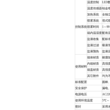
温度控制
LED
温度传感器
铂金电
加热系统
全独
喷雾系统
塔式
控制系统
喷雾时间
1～9
箱内温湿度
配有
盐液收集
配标
盐液过滤
吸液
盐液预热
盐液
箱体材质
耐腐蚀
内箱材质
高强
使用材料
箱盖材质
高强
其它附件
均为
标准配置
圆棒
安全保护
漏电
电源电压
AC22
使用环境温度
5℃～＋
密封
采用