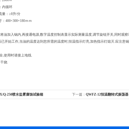
2000W
：内循环
量：≥8升/分
400×300×180ｍｍ
将油加入锅内,再接通电源,数字温度控制表显示实际测量温度,调节旋钮开关,同时观
器已开始工作,当油的温度达到您所需的温度时,恒温指示灯亮,加热指示灯熄灭.应注意
安全,使用时请接上地线.
,干烧.
X/Q-250喷水盐雾腐蚀试验箱
下一篇：
QWFZ-12恒温翻转式振荡器