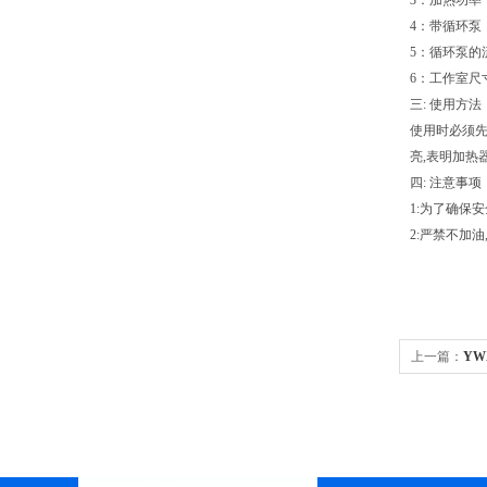
3：加热功率：
4：带循环泵
5：循环泵的流
6：工作室尺寸：
三:
使用方法
使用时必须先
亮,表明加热
四:
注意事项
1:为了确保
2:严禁不加油
上一篇：
YW