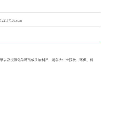
21@163.com
、浓缩以及浸渍化学药品或生物制品。是各大中专院校、环保、科