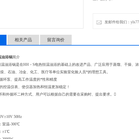
发邮件给我们：ylx7712
相关产品
留言询价
温油浴锅
简介
级恒温油浴锅是在HH－S电热恒温油浴的基础上的改进产品、广泛应用于蒸馏、干燥
疫、石油、冶金、化工、医疗等单位实验室化验人员*的理想工具。
了循环泵、提高工作温度的*性和精度
化的控温仪表、使仪器加热和恒温更加稳定！
环和外循环二种方式、用户可以根据自己的需要在采购时、提出要求。
V±10V 50Hz
室温-300℃
：±1℃