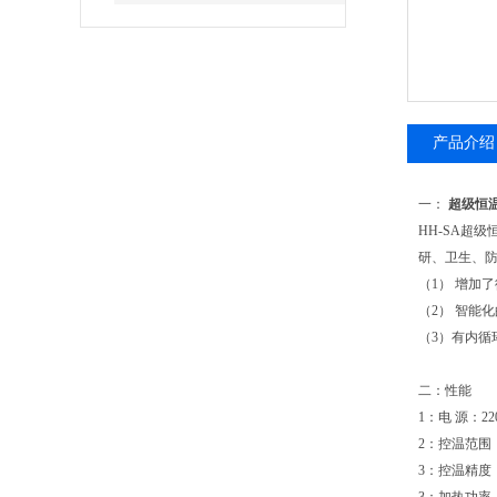
产品介绍
一：
超级恒
HH-SA超
研、卫生、防
（1） 增加
（2） 智能
（3）有内循
二：
性能
1：电 源：220
2：控温范围：
3：控温精度