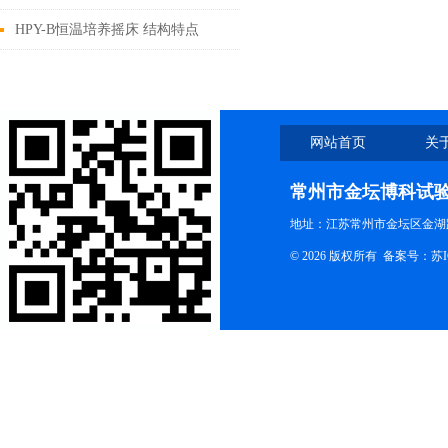
明
出方法 硫酸硝酸法（1）
HPY-B恒温培养摇床 结构特点
网站首页
关
联系我们
常州市金坛博科试
地址：江苏常州市金坛区金湖路
© 2026 版权所有 备案号：
苏I