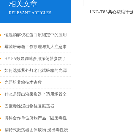
相关文章
LNG-T83离心浓缩干
RELEVANT ARTICLES
恒温消解仪在蛋白质测定中的应用
霉菌培养箱工作原理与九大注意事
项
HY-8A数显调速多用振荡器参数了
解
如何选择紫外灯老化试验箱的光源
光照培养箱技术参数
什么是浸出液采集器？适用场景全
解析
固废毒性浸出物往复振荡器
博科合作单位所购产品（固废毒性
浸出设备）翻转振荡器参数特点说
翻转式振荡器固体废物 浸出毒性浸