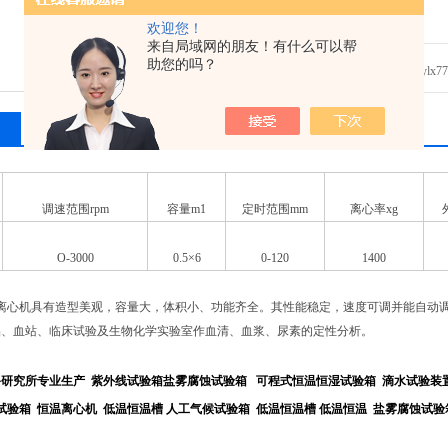
欢迎您！
来自局域网的朋友！有什么可以帮
助您的吗？
发邮件给我们：ylx7712
相关产品
留言询价
调速范围rpm
容量m1
定时范围mm
离心率xg
O-3000
0.5×6
0-120
1400
离心机具有造型美观，容量大，体积小、功能齐全。其性能稳定，速度可调并能自动
品、血站、临床试验及生物化学实验室作血清、血浆、尿素的定性分析。
备研究所专业生产
紫外线试验箱
盐雾腐蚀试验箱
可程式恒温恒湿试验箱
滴水试验装
试验箱
恒温离心机
低温恒温槽
人工气候试验箱
低温恒温槽
低温恒温
盐雾腐蚀试验