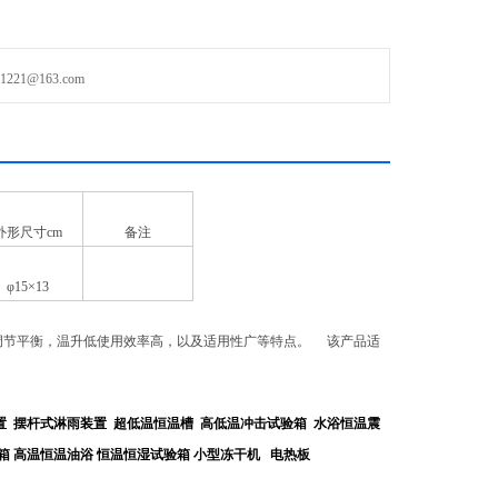
21@163.com
外形尺寸cm
备注
φ15×13
调节平衡，温升低使用效率高，以及适用性广等特点。 该产品适
置
摆杆式淋雨装置
超低温恒温槽
高低温冲击试验箱
水浴恒温震
箱
高温恒温油浴
恒温恒湿试验箱
小型冻干机
电热板