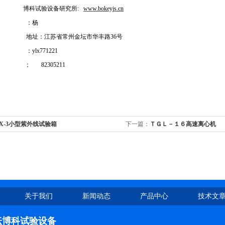
博科试验设备研究所:
www.bokeyjs.cn
：杨
江苏省常州金坛市华丰路36号
：
ylx771221
； 82305211
X-3小型紫外线试验箱
下一篇：
ＴＧＬ－１６高速离心机
关于我们
新闻动态
产品中心
技术文
坛博科试验设备