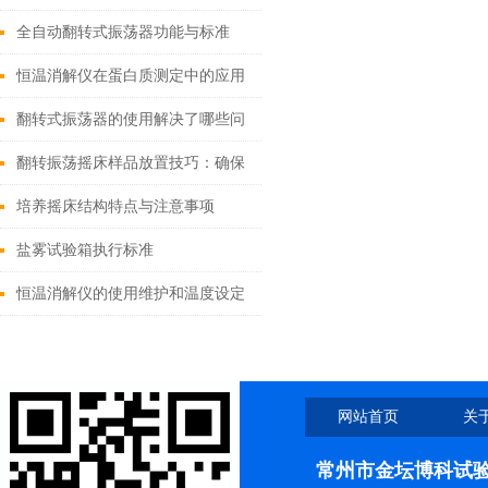
全自动翻转式振荡器功能与标准
恒温消解仪在蛋白质测定中的应用
翻转式振荡器的使用解决了哪些问
题
翻转振荡摇床样品放置技巧：确保
均匀振荡混合
培养摇床结构特点与注意事项
盐雾试验箱执行标准
恒温消解仪的使用维护和温度设定
网站首页
关
联系我们
常州市金坛博科试