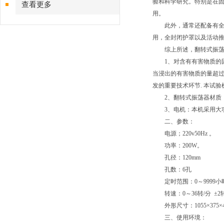
验和科学研究。特别是在
查看更多
用。
此外，通常还配备有全封
用，全封闭护罩以及活动
综上所述，翻转式振荡器
1、对含有有害物质的固
当浸出的有害物质的量超
发的重要技术环节. 本试
2、翻转式振荡器材质：
3、电机：本机采用大功
二、参数：
电源；220v50Hz 。
功率：200W。
孔径：120mm
孔数：6孔
定时范围：0～9999小
转速：0～36转/分 ±2
外形尺寸：1055×375×4
三、使用环境：