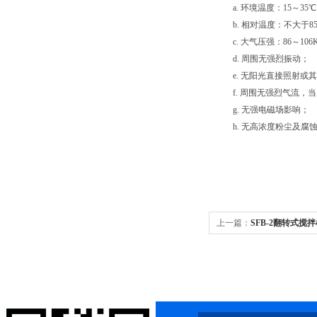
a. 环境温度：15～35
b. 相对温度：不大于8
c. 大气压强：86～106K
d. 周围无强烈振动；
e. 无阳光直接照射或
f. 周围无强烈气流，
g. 无强电磁场影响；
h. 无高浓度粉尘及腐
上一篇：
SFB-2翻转式搅