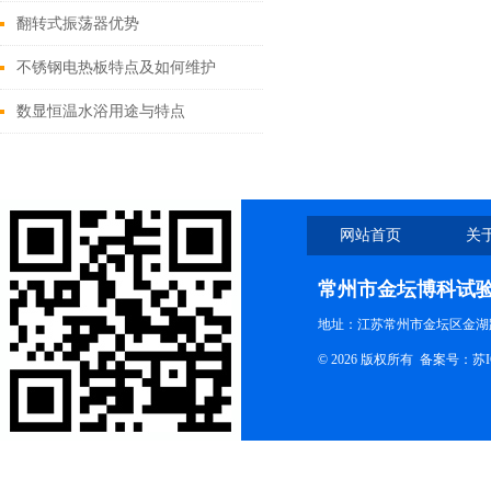
秘密设备
翻转式振荡器优势
不锈钢电热板特点及如何维护
数显恒温水浴用途与特点
网站首页
关
联系我们
常州市金坛博科试
地址：江苏常州市金坛区金湖路
© 2026 版权所有 备案号：
苏I