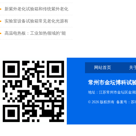
些“不可”原则呢？
新紫外老化试验箱和传统紫外老化
试验箱相比
实验室设备试验箱常见老化光源有
哪些
高温电热板：工业加热领域的“能
量之源”
网站首页
关
联系我们
常州市金坛博科试
地址：江苏常州市金坛区金湖路
© 2026 版权所有 备案号：
苏I