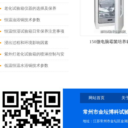
硫酸硝酸法（2）
老化试验箱仪器的选择及保养
恒温油浴锅技术参数
恒温恒湿试验箱日常保养注意事项
150微电脑霉菌培养
浸出过程和环境影响因素
紫外灯老化试验箱的喷淋控制与安
全防护装置
低温恒温水浴锅技术参数
网站首页
关
联系我们
常州市金坛博科试
地址：江苏常州市金坛区金湖路