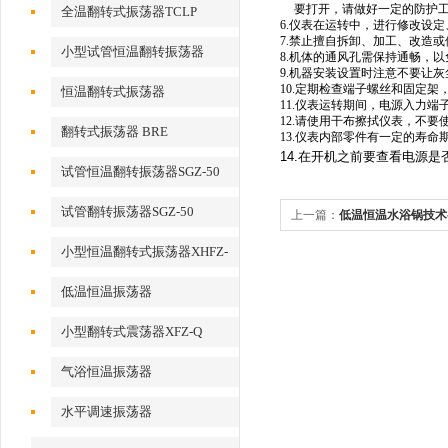
要打开，请做好一定的防护
全温翻转式振荡器TCLP
6.
仪表在运转中，进行修改设定
7.
禁止擅自拆卸、加工、改造或
小型试管恒温翻转振荡器
8.
机体的通风孔需保持通畅，以
9.
机器安装设置时注意不要让灰
10.
定期检查端子螺丝和固定架
恒温翻转式振荡器
11.
仪表运转期间，电源入力端
12.
请使用干布擦拭仪表，不要
翻转式振荡器 BRE
13.
仪表内部零件有一定的寿命
14.在开机之前要查看电源是
试管恒温翻转振荡器SGZ-50
试管翻转振荡器SGZ-50
上一篇：
低温恒温水浴锅技术
小型恒温翻转式振荡器XHFZ-
Q
低温恒温振荡器
小型翻转式震荡器XFZ-Q
气浴恒温振荡器
水平调速振荡器