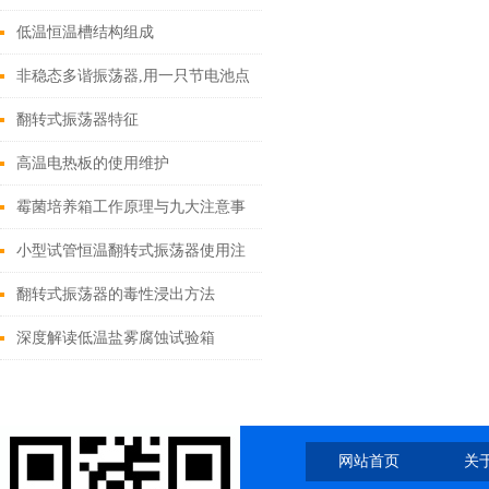
低温恒温槽结构组成
非稳态多谐振荡器,用一只节电池点
亮LED
翻转式振荡器特征
高温电热板的使用维护
霉菌培养箱工作原理与九大注意事
项
小型试管恒温翻转式振荡器使用注
意事项和特征​
翻转式振荡器的毒性浸出方法
深度解读低温盐雾腐蚀试验箱
网站首页
关