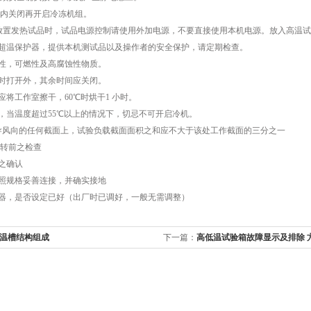
内关闭再开启冷冻机组。
放置发热试品时，试品电源控制请使用外加电源，不要直接使用本机电源。放入高温
超温保护器，提供本机测试品以及操作者的安全保护，请定期检查。
性，可燃性及高腐蚀性物质。
时打开外，其余时间应关闭。
应将工作室擦干，
60
℃
时烘干
1
小时。
，当温度超过
55
℃
以上的情况下，切忌不可开启冷机。
导风向的任何截面上，试验负载截面面积之和应不大于该处工作截面的三分之一
转前之检查
之确认
照规格妥善连接，并确实接地
器，是否设定已好（出厂时已调好，一般无需调整）
温槽结构组成
下一篇：
高低温试验箱故障显示及排除 