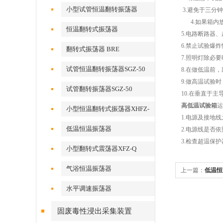
小型试管恒温翻转振荡器
3.
避免于三分钟
4.
如果箱内
恒温翻转式振荡器
5.
电路断路器、
6.
禁止试验爆炸
翻转式振荡器 BRE
7.
照明灯除必要
试管恒温翻转振荡器SGZ-50
8.
在做低温前，
9.
做高温试验时
试管翻转振荡器SGZ-50
10.
在垂直于主
高低温试验箱
运
小型恒温翻转式振荡器XHFZ-
1.
电源及接地线
Q
低温恒温振荡器
2.
电源线是否依
3.
检查超温保护
小型翻转式震荡器XFZ-Q
气浴恒温振荡器
上一篇：
低温恒
水平调速振荡器
固废毒性浸出采集装置