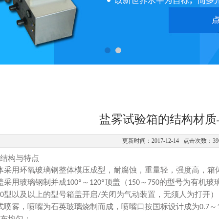
盐雾试验箱的结构材质
更新时间：2017-12-14 点击次数：39
结构与特点
体采用环氧玻璃钢整体模压成型，耐腐蚀，重量轻，强度高，箱
盖采用玻璃钢制并成
～
顶盖（
～
的型号为有机玻
100º
120º
150
750
型以及以上的型号箱盖开启
关闭为气动装置，无须人为打开）
0
/
式喷雾，喷嘴为石英玻璃烧制而成，喷嘴口按国标设计成为
～
0.7
布均匀；