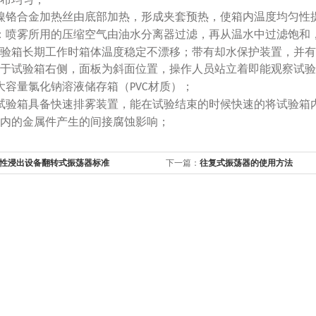
镍铬合金加热丝由底部加热，形成夹套预热，使箱内温度均匀性
：喷雾所用的压缩空气由油水分离器过滤，再从温水中过滤饱和
验箱长期工作时箱体温度稳定不漂移；带有却水保护装置，并有
于试验箱右侧，面板为斜面位置，操作人员站立着即能观察试验
大容量氯化钠溶液储存箱（
材质）；
PVC
试验箱具备快速排雾装置，能在试验结束的时候快速的将试验箱
内的金属件产生的间接腐蚀影响；
性浸出设备翻转式振荡器标准
下一篇：
往复式振荡器的使用方法