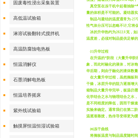
固废毒性浸出采集装置
真空泵在冻干机中起着抽除*气体
量的体积是不可能的。凝结器实
高低温试验箱
制品与凝结的温度通常为-25℃
性气体分压可以忽略不计,它将
冰的升华热约为2822J/克
淋溶试验翻转式搅拌机
温度差，必须对制品提供足够的
高温防腐蚀电热板
㈢升华过程
在升温的*阶段（大量升华阶
恒温消解仪
象，而此时融化的液体，对冰饱
华后期，则由于融化的液体数量
在大量升华过程，虽然搁板和
石墨消解电热板
干燥，冰层升华的阻力逐渐增大
箱制品大量升华完毕，板温仍需
恒温培养摇床
化学结合之水与物理结合之水，
是不同程度的降低，因而干燥速
实验来确定。通常我们在第二阶
紫外线试验箱
温逐渐靠拢，热传导变得更为缓
触摸屏恒温恒湿试验箱
㈣冻干曲线
将搁板温度与制品温度随时间