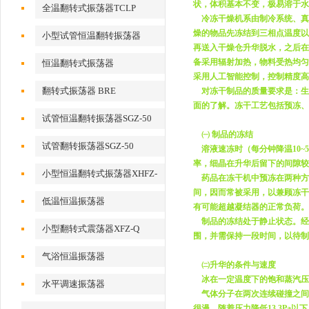
状，体积基本不变，极易溶于水
全温翻转式振荡器TCLP
冷冻干燥机系由制冷系统、真
燥的物品先冻结到三相点温度以
小型试管恒温翻转振荡器
再送入干燥仓升华脱水，之后在
备采用辐射加热，物料受热均匀
恒温翻转式振荡器
采用人工智能控制，控制精度高
翻转式振荡器 BRE
对冻干制品的质量要求是：生
面的了解。冻干工艺包括预冻
试管恒温翻转振荡器SGZ-50
㈠ 制品的冻结
试管翻转振荡器SGZ-50
溶液速冻时（每分钟降温10~
率，细晶在升华后留下的间隙较
小型恒温翻转式振荡器XHFZ-
药品在冻干机中预冻在两种方式
间，因而常被采用，以兼顾冻干
Q
低温恒温振荡器
有可能超越凝结器的正常负荷。
制品的冻结处于静止状态。经
小型翻转式震荡器XFZ-Q
围，并需保持一段时间，以待制
气浴恒温振荡器
㈡升华的条件与速度
冰在一定温度下的饱和蒸汽压
水平调速振荡器
气体分子在两次连续碰撞之间
很漫。随着压力降低13.3Pa