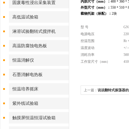
内胆尺寸（
mm
）：
400＊360＊5
固废毒性浸出采集装置
外型尺寸（
mm
）：
550＊510＊8
载物托架（标配）：
2
块
高低温试验箱
型 号
GN
淋溶试验翻转式搅拌机
电源电压
22
控温范围
Rt
高温防腐蚀电热板
温度波动
+/
消耗功率
50
恒温消解仪
工作室尺寸（mm）
410
石墨消解电热板
恒温培养摇床
上一篇：
说说翻转式振荡器的
紫外线试验箱
触摸屏恒温恒湿试验箱