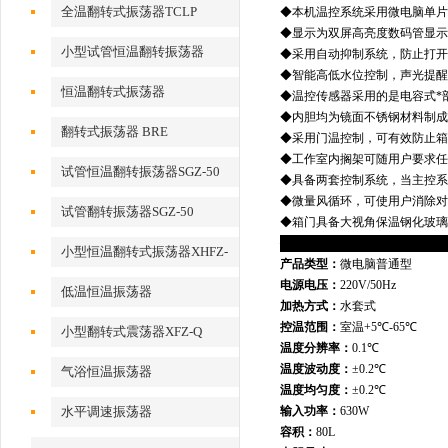
全温翻转式振荡器TCLP
◆
本机温控系统采用微电脑单片
◆
显示为双屏高亮度数码管显示
小型试管恒温翻转振荡器
◆
采用自动抑制系统，防止打开
◆
智能高低水位控制，声光提醒
恒温翻转式振荡器
◆
温控传感器采用的是电容式*
◆
内胆均为镜面不锈钢材料制
翻转式振荡器 BRE
◆
采用门温控制，可有效防止箱
◆
工作室内搁架可随用户要求任
试管恒温翻转振荡器SGZ-50
◆
具备两套控制系统，当主控系
◆
微量风循环，可使用户消除对
试管翻转振荡器SGZ-50
◆
箱门具备大视角保温钢化玻璃
技术参数（
GSP-9080M
小型恒温翻转式振荡器XHFZ-
产品类型：
微电脑普通型
Q
电源电压：
220V/50Hz
低温恒温振荡器
加热方式：
水套式
控温范围：
室温
+
5
℃
-65
℃
小型翻转式震荡器XFZ-Q
温度分辨率：
0.1
℃
温度波动度：
±
0.2
℃
气浴恒温振荡器
温度均匀度：
±
0.2
℃
水平调速振荡器
输入功率：
630W
容积：
80L