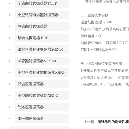
将样品和消化液置于消化管中
全温翻转式振荡器TCLP
小型试管恒温翻转振荡器
二、主要技术参数：
温度范围:室温～500℃
恒温翻转式振荡器
加热方式:红外加热及高纯石墨
控制精度:±1℃
翻转式振荡器 BRE
消解管:280mL （满容量 H2O 2
试管恒温翻转振荡器SGZ-50
可同时处理样品数量20个
试管翻转振荡器SGZ-50
三、恒温消解仪安装与使用：
1.开箱后检查主机无异常现象
小型恒温翻转式振荡器XHFZ-
2.将温度计插入测温孔，调节
Q
低温恒温振荡器
3.接通电源，打开电源开关，
小型翻转式震荡器XFZ-Q
气浴恒温振荡器
水平调速振荡器
上一篇：
测试涂料的耐候性和