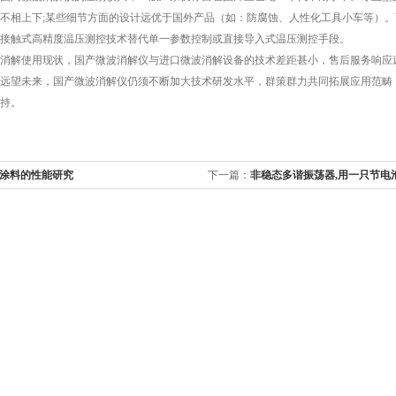
不相上下;某些细节方面的设计远优于国外产品（如：防腐蚀、人性化工具小车等）
接触式高精度温压测控技术替代单一参数控制或直接导入式温压测控手段。
解使用现状，国产微波消解仪与进口微波消解设备的技术差距甚小，售后服务响应速
远望未来，国产微波消解仪仍须不断加大技术研发水平，群策群力共同拓展应用范畴
持。
涂料的性能研究
下一篇：
非稳态多谐振荡器,用一只节电池