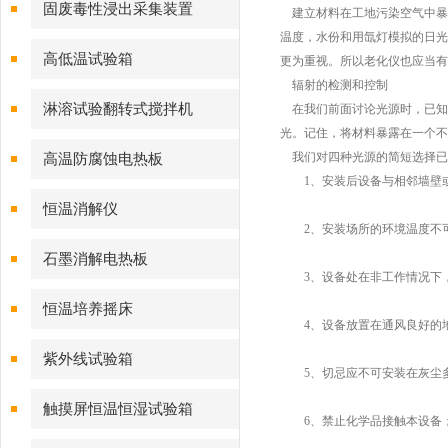
固废毒性浸出采集装置
建立材料在工地污染空气中暴露老
温度，水份和用氙灯模拟的日光
高低温试验箱
更为重视。所以老化仪也应当有
辐射的检测和控制
淋溶试验翻转式搅拌机
在我们前面讨论光源时，已知
光。记住，将材料暴露在一个不
我们对四种光源的简短选择已清
高温防腐蚀电热板
1、安装后设备与相邻墙壁或
恒温消解仪
2、安装场所的环境温度不
石墨消解电热板
3、设备处在非工作情况下，
恒温培养摇床
4、设备放置在通风良好的地
紫外线试验箱
5、切忌应不可安装在灰尘
触摸屏恒温恒湿试验箱
6、禁止化学品接触本设备；