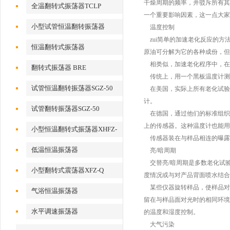
干燥周期的频率，并驳斥所有其
全温翻转式振荡器TCLP
一个重要影响因素，这一点大家
小型试管恒温翻转振荡器
温度控制
zui简单的加速老化反应的方
恒温翻转式振荡器
原油可分解为它的各种成份，但
相类似，加速老化程序中，在错
翻转式振荡器 BRE
传统上，用一个黑板温度计测量
试管恒温翻转振荡器SGZ-50
在美国，实际上所有老化试验规
计。
试管翻转振荡器SGZ-50
在德国，通过他们的标准组织D
上的传感器。这种温度计也能用在
小型恒温翻转式振荡器XHFZ-
传感器装在与样品相连的曝露
Q
低温恒温振荡器
亮/暗周期
交替亮/暗周期是多数老化试
小型翻转式震荡器XFZ-Q
度情况或与对产品背面喷水结合
某些仪器旋转样品，使样品对
气浴恒温振荡器
留在与样品面对光时的相同环境
水平调速振荡器
的温度和湿度控制。
大气污染