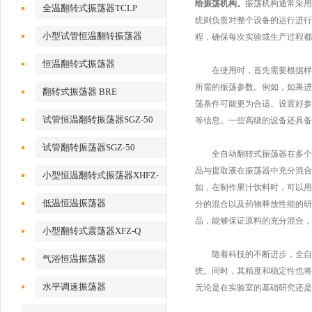
给振荡机构。
振荡机构通常采用
全温翻转式振荡器TCLP
统则负责对整个设备的运行进行
小型试管恒温翻转振荡器
程，确保每次实验或生产过程都
恒温翻转式振荡器
在使用时，首先需要根据样品
所需的振荡参数。例如，如果进
翻转式振荡器 BRE
荡条件可能更为合适。设置好参
试管恒温翻转振荡器SGZ-50
等信息。一些高级的设备还具备
试管翻转振荡器SGZ-50
全自动翻转式振荡器在多个领
品与提取液在振荡器中充分混合
小型恒温翻转式振荡器XHFZ-
如，在制作果汁饮料时，可以用
Q
低温恒温振荡器
分的混合以及药物释放性能的研
品，能够保证原料的充分混合，
小型翻转式震荡器XFZ-Q
随着科技的不断进步，全自动
气浴恒温振荡器
统。同时，其精度和稳定性也将
水平调速振荡器
无论是在实验室的基础研究还是