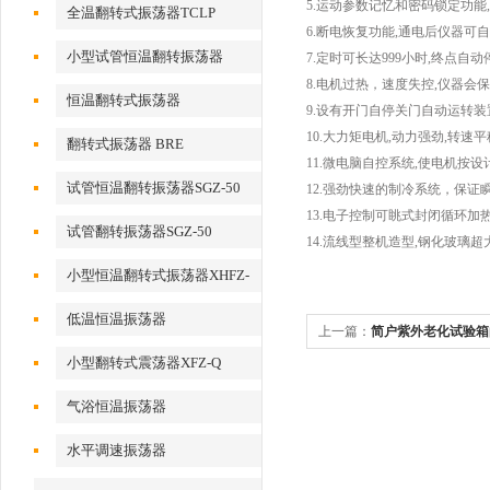
5.运动参数记忆和密码锁定功能
全温翻转式振荡器TCLP
6.断电恢复功能,通电后仪器可
小型试管恒温翻转振荡器
7.定时可长达999小时,终点自
8.电机过热，速度失控,仪器
恒温翻转式振荡器
9.设有开门自停关门自动运转装
10.大力矩电机,动力强劲,转速
翻转式振荡器 BRE
11.微电脑自控系统,使电机按
试管恒温翻转振荡器SGZ-50
12.强劲快速的制冷系统，保证
13.电子控制可眺式封闭循环加
试管翻转振荡器SGZ-50
14.流线型整机造型,钢化玻璃
小型恒温翻转式振荡器XHFZ-
Q
低温恒温振荡器
上一篇：
简户紫外老化试验箱
小型翻转式震荡器XFZ-Q
气浴恒温振荡器
水平调速振荡器