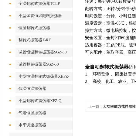
转速：每分钟0-60转数显可
全温翻转式振荡器TCLP
翻转方式：正转2分钟停5
小型试管恒温翻转振荡器
时间设定：分钟、小时任选
温度设定：室温-65℃，根
恒温翻转式振荡器
操控方式：微电脑控制，按
安全装置：全封闭360度
翻转式振荡器 BRE
适用容器：2L的PE瓶、玻璃
试管恒温翻转振荡器SGZ-50
可选配件：萃取容器、高压
试管翻转振荡器SGZ-50
全自动翻转式振荡器
适
1、 环境监测 、固废处
小型恒温翻转式振荡器XHFZ-
2、 高校、化工、农业、
Q
低温恒温振荡器
小型翻转式震荡器XFZ-Q
上一篇：
大功率磁力搅拌器性
气浴恒温振荡器
水平调速振荡器