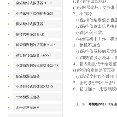
(3)
仪表输出线脱落。
全温翻转式振荡器TCLP
(4)
接触器烧坏，更换相
小型试管恒温翻转振荡器
2
、不制冷
(1)
温控仪给定值是否
恒温翻转式振荡器
(2)
温控仪输出信号接
(3)
制冷剂泄露。
翻转式振荡器 BRE
(4)
压缩机不工作，将
试管恒温翻转振荡器SGZ-50
3
、整机不加热
(1)
温控仪及接触器烧
试管翻转振荡器SGZ-50
(2)
加热管脱水烧坏，
4
、箱内湿度低于给定值
小型恒温翻转式振荡器XHFZ-
(1)
检查给定值是否正确
Q
低温恒温振荡器
(2)
温湿度控仪不能输
5
、密封条密封不严密 
小型翻转式震荡器XFZ-Q
6
、箱胆漏水 用玻璃胶
气浴恒温振荡器
上一篇：
霉菌培养箱工作原理
水平调速振荡器