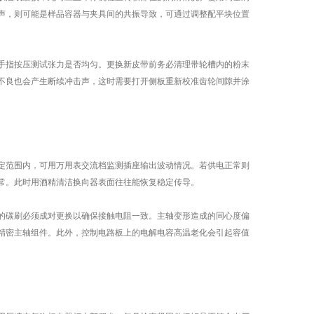
声，则可能是样品容器与夹具间的共振导致，可通过调整配平块位置
指按压测试张力是否均匀。更换新皮带前务必清理带轮槽内的粉末
不良也会产生断续冲击声，这时需要打开侧板重新校准齿轮间隙并涂
范围内，可用万用表交流档监测插座输出波动情况。若供电正常则
常。此时用酒精清洁换向器表面往往能恢复稳定传导。
碳刷必须成对更换以确保接触电阻一致。主轴变形造成的同心度偏
精密主轴组件。此外，控制电路板上的电解电容高温老化会引起容值