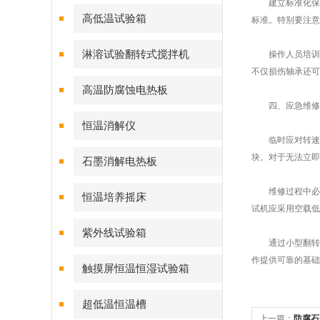
建立标准化保养
高低温试验箱
标准。特别要注意
淋溶试验翻转式搅拌机
操作人员培训同
不仅损伤轴承还可
高温防腐蚀电热板
四、应急维修
恒温消解仪
临时应对转速失
块。对于无法立即
石墨消解电热板
维修过程中必须
恒温培养摇床
试机应采用空载低
紫外线试验箱
通过小型翻转式
作提供可靠的基础
触摸屏恒温恒湿试验箱
超低温恒温槽
上一篇：
防腐石