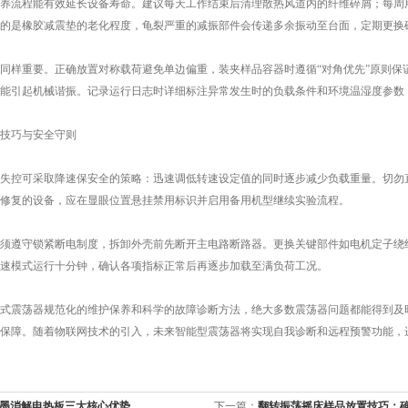
流程能有效延长设备寿命。建议每天工作结束后清理散热风道内的纤维碎屑；每周用
的是橡胶减震垫的老化程度，龟裂严重的减振部件会传递多余振动至台面，定期更换
样重要。正确放置对称载荷避免单边偏重，装夹样品容器时遵循“对角优先”原则保
能引起机械谐振。记录运行日志时详细标注异常发生时的负载条件和环境温湿度参数
技巧与安全守则
控可采取降速保安全的策略：迅速调低转速设定值的同时逐步减少负载重量。切勿直
修复的设备，应在显眼位置悬挂禁用标识并启用备用机型继续实验流程。
遵守锁紧断电制度，拆卸外壳前先断开主电路断路器。更换关键部件如电机定子绕组
速模式运行十分钟，确认各项指标正常后再逐步加载至满负荷工况。
震荡器规范化的维护保养和科学的故障诊断方法，绝大多数震荡器问题都能得到及时
保障。随着物联网技术的引入，未来智能型震荡器将实现自我诊断和远程预警功能，
墨消解电热板三大核心优势
下一篇：
翻转振荡摇床样品放置技巧：