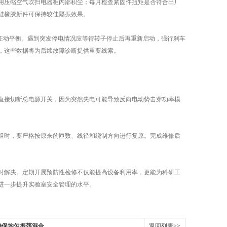
压缩空气吹扫电器柜内部积尘；每月检查紧固件扭矩是否符合出厂
硅橡胶新件可保持较佳隔振效果。
证动平衡。遇到突发停电情况应等待转子停止后再重新启动，强行刹车
，这些数据将为后续故障诊断提供重要线索。
接切断总电源开关，因为突然失电可能导致反向电动势击穿功率模
时，要严格按原来的匝数、线径和绕制方向进行复原。完成维修后
解决。定期开展预防性检修不仅能提高设备利用率，更能为科研工
进一步提升实验室安全管理的水平。
确保均匀振荡混合
返回列表>>