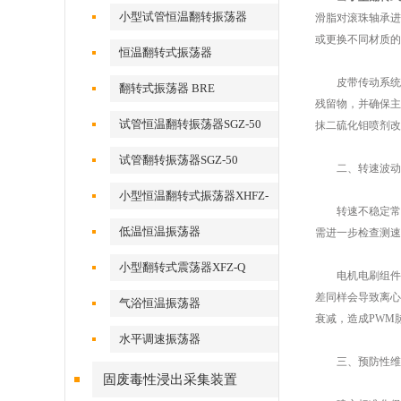
小型试管恒温翻转振荡器
滑脂对滚珠轴承进
或更换不同材质的
恒温翻转式振荡器
皮带传动系统的
翻转式振荡器 BRE
残留物，并确保主
试管恒温翻转振荡器SGZ-50
抹二硫化钼喷剂改
试管翻转振荡器SGZ-50
二、转速波动的
小型恒温翻转式振荡器XHFZ-
转速不稳定常表
Q
低温恒温振荡器
需进一步检查测速
小型翻转式震荡器XFZ-Q
电机电刷组件的
差同样会导致离心
气浴恒温振荡器
衰减，造成PWM
水平调速振荡器
三、预防性维
固废毒性浸出采集装置