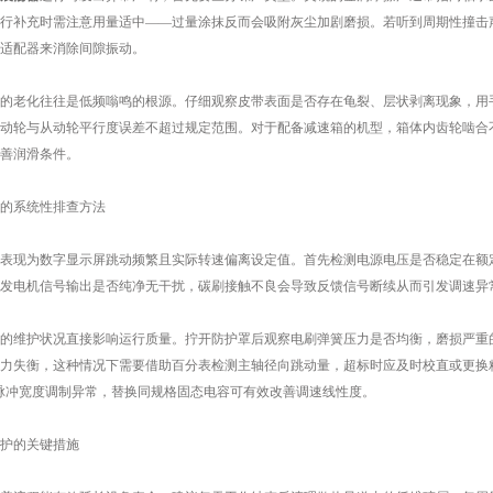
行补充时需注意用量适中——过量涂抹反而会吸附灰尘加剧磨损。若听到周期性撞击
适配器来消除间隙振动。
老化往往是低频嗡鸣的根源。仔细观察皮带表面是否存在龟裂、层状剥离现象，用手
动轮与从动轮平行度误差不超过规定范围。对于配备减速箱的机型，箱体内齿轮啮合
善润滑条件。
系统性排查方法
现为数字显示屏跳动频繁且实际转速偏离设定值。首先检测电源电压是否稳定在额定
发电机信号输出是否纯净无干扰，碳刷接触不良会导致反馈信号断续从而引发调速异
维护状况直接影响运行质量。拧开防护罩后观察电刷弹簧压力是否均衡，磨损严重的
力失衡，这种情况下需要借助百分表检测主轴径向跳动量，超标时应及时校直或更换
脉冲宽度调制异常，替换同规格固态电容可有效改善调速线性度。
护的关键措施